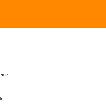
eine
do.