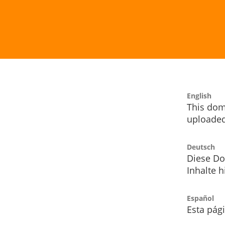
English
This dom
uploaded
Deutsch
Diese Do
Inhalte h
Español
Esta pág